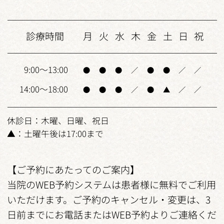
診療時間
月
火
水
木
金
土
日
祝
9:00～13:00
●
●
●
／
●
●
／
／
14:00～18:00
●
●
●
／
●
▲
／
／
休診日：木曜、日曜、祝日
▲：土曜午後は17:00まで
【ご予約にあたってのご案内】
当院のWEB予約システムは患者様に無料でご利用
いただけます。ご予約のキャンセル・変更は、3
日前までにお電話またはWEB予約よりご連絡くだ