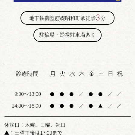
3
地下鉄御堂筋線昭和町駅徒歩
分
駐輪場・提携駐車場あり
診療時間
月
火
水
木
金
土
日
祝
9:00～13:00
●
●
●
／
●
●
／
／
14:00～18:00
●
●
●
／
●
▲
／
／
休診日：木曜、日曜、祝日
▲：土曜午後は17:00まで