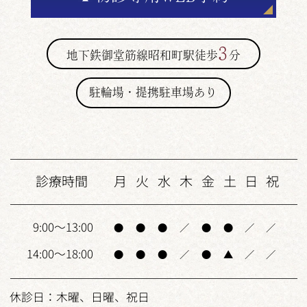
3
地下鉄御堂筋線昭和町駅徒歩
分
駐輪場・提携駐車場あり
診療時間
月
火
水
木
金
土
日
祝
9:00～13:00
●
●
●
／
●
●
／
／
14:00～18:00
●
●
●
／
●
▲
／
／
休診日：木曜、日曜、祝日