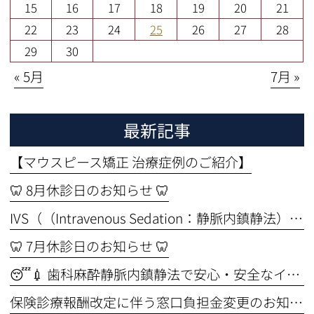
15
16
17
18
19
20
21
22
23
24
25
26
27
28
29
30
« 5月
7月 »
最新記事
【マウスピース矯正 治療症例のご紹介】
🦷 8月休診日のお知らせ 🦷
IVS（（Intravenous Sedation：静脈内鎮静法））セミナーを受講しました🦷✨ ～より安全なインプラント治療のために～
🦷 7月休診日のお知らせ 🦷
😴💉 歯科麻酔静脈内鎮静法で安心・安全なインプラント手術🦷
保険診療報酬改定に伴う窓口負担金変更のお知らせ