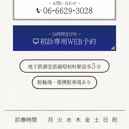
お問い合わせ
06-6629-3028
24時間受付中
初診専用
WEB予約
3
地下鉄御堂筋線昭和町駅徒歩
分
駐輪場・提携駐車場あり
診療時間
月
火
水
木
金
土
日
祝