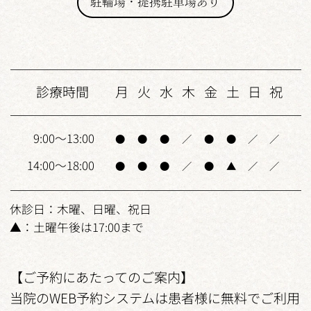
駐輪場・提携駐車場あり
診療時間
月
火
水
木
金
土
日
祝
9:00～13:00
●
●
●
／
●
●
／
／
14:00～18:00
●
●
●
／
●
▲
／
／
休診日：木曜、日曜、祝日
▲：土曜午後は17:00まで
【ご予約にあたってのご案内】
当院のWEB予約システムは患者様に無料でご利用