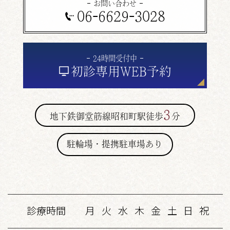
お問い合わせ
06-6629-3028
24時間受付中
初診専用
WEB予約
3
地下鉄御堂筋線昭和町駅徒歩
分
駐輪場・提携駐車場あり
診療時間
月
火
水
木
金
土
日
祝