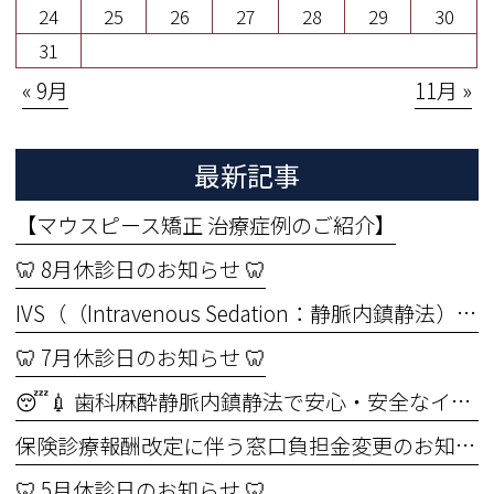
24
25
26
27
28
29
30
31
« 9月
11月 »
最新記事
【マウスピース矯正 治療症例のご紹介】
🦷 8月休診日のお知らせ 🦷
IVS（（Intravenous Sedation：静脈内鎮静法））セミナーを受講しました🦷✨ ～より安全なインプラント治療のために～
🦷 7月休診日のお知らせ 🦷
😴💉 歯科麻酔静脈内鎮静法で安心・安全なインプラント手術🦷
保険診療報酬改定に伴う窓口負担金変更のお知らせ
🦷 5月休診日のお知らせ 🦷