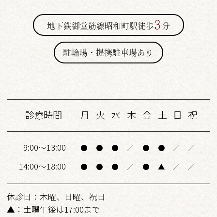
3
地下鉄御堂筋線昭和町駅徒歩
分
駐輪場・提携駐車場あり
診療時間
月
火
水
木
金
土
日
祝
9:00～13:00
●
●
●
／
●
●
／
／
14:00～18:00
●
●
●
／
●
▲
／
／
休診日：木曜、日曜、祝日
▲：土曜午後は17:00まで