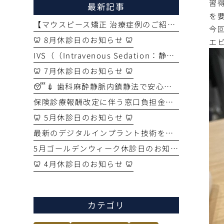
習
最新記事
を
【マウスピース矯正 治療症例のご紹介】
今
🦷 8月休診日のお知らせ 🦷
エ
IVS（（Intravenous Sedation：静脈内鎮静法））セミナーを受講しました🦷✨ ～より安全なインプラント治療のために～
🦷 7月休診日のお知らせ 🦷
😴💉 歯科麻酔静脈内鎮静法で安心・安全なインプラント手術🦷
保険診療報酬改定に伴う窓口負担金変更のお知らせ
🦷 5月休診日のお知らせ 🦷
最新のデジタルインプラント技術を習得！「ガイド手術セミナー」に参加してきました🦷✨
5月ゴールデンウィーク休診日のお知らせ
🦷 4月休診日のお知らせ 🦷
カテゴリ