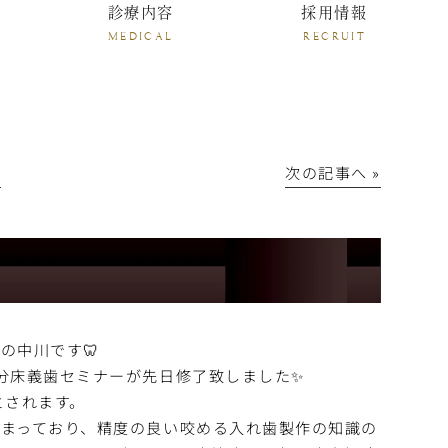
診療内容
採用情報
MEDICAL
RECRUIT
│
次の記事へ »
！
の中川です🦷
分床義歯セミナーが先日修了致しました✨
とされます。
まっており、精度の良い咬める入れ歯製作の知識の