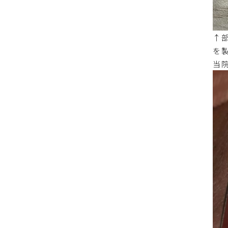
↑
を
当