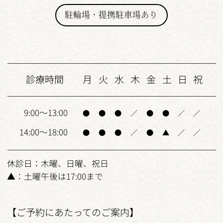
駐輪場・提携駐車場あり
診療時間
月
火
水
木
金
土
日
祝
9:00～13:00
●
●
●
／
●
●
／
／
14:00～18:00
●
●
●
／
●
▲
／
／
休診日：木曜、日曜、祝日
▲：土曜午後は17:00まで
【ご予約にあたってのご案内】