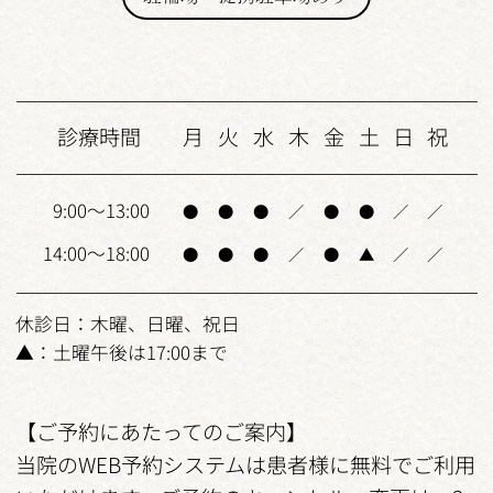
診療時間
月
火
水
木
金
土
日
祝
9:00～13:00
●
●
●
／
●
●
／
／
14:00～18:00
●
●
●
／
●
▲
／
／
休診日：木曜、日曜、祝日
▲：土曜午後は17:00まで
【ご予約にあたってのご案内】
当院のWEB予約システムは患者様に無料でご利用