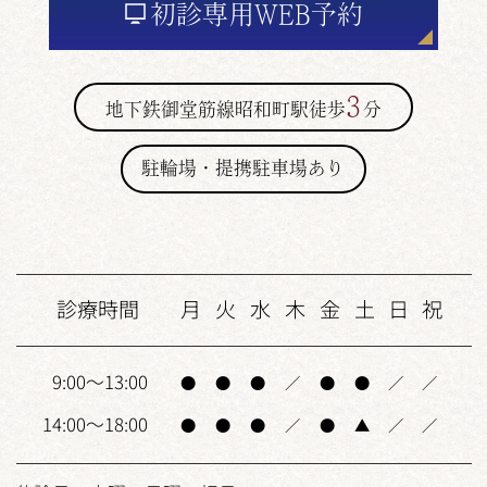
初診専用
WEB予約
3
地下鉄御堂筋線昭和町駅徒歩
分
駐輪場・提携駐車場あり
診療時間
月
火
水
木
金
土
日
祝
9:00～13:00
●
●
●
／
●
●
／
／
14:00～18:00
●
●
●
／
●
▲
／
／