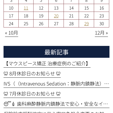
3
4
5
6
7
8
9
10
11
12
13
14
15
16
17
18
19
20
21
22
23
24
25
26
27
28
29
30
« 10月
12月 »
最新記事
【マウスピース矯正 治療症例のご紹介】
🦷 8月休診日のお知らせ 🦷
IVS（（Intravenous Sedation：静脈内鎮静法））セミナーを受講しました🦷✨ ～より安全なインプラント治療のために～
🦷 7月休診日のお知らせ 🦷
😴💉 歯科麻酔静脈内鎮静法で安心・安全なインプラント手術🦷