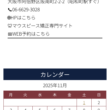
大阪市阿倍野区阪南町2-2-2（昭和町駅すぐ）
📞06-6629-3028
🌐
HPはこちら
🦷
マウスピース矯正専門サイト
📅
WEB予約はこちら
カレンダー
2025年11月
月
火
水
木
金
土
日
1
2