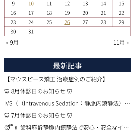
9
10
11
12
13
14
15
16
17
18
19
20
21
22
23
24
25
26
27
28
29
30
31
« 9月
11月 »
最新記事
【マウスピース矯正 治療症例のご紹介】
🦷 8月休診日のお知らせ 🦷
IVS（（Intravenous Sedation：静脈内鎮静法））セミナーを受講しました🦷✨ ～より安全なインプラント治療のために～
🦷 7月休診日のお知らせ 🦷
😴💉 歯科麻酔静脈内鎮静法で安心・安全なインプラント手術🦷