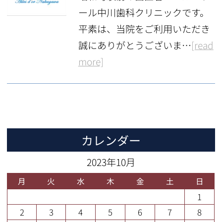
ール中川歯科クリニックです。
平素は、当院をご利用いただき
誠にありがとうございま…
[read
more]
カレンダー
2023年10月
月
火
水
木
金
土
日
1
2
3
4
5
6
7
8