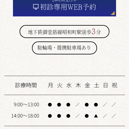
初診専用
WEB予約
3
地下鉄御堂筋線昭和町駅徒歩
分
駐輪場・提携駐車場あり
診療時間
月
火
水
木
金
土
日
祝
9:00～13:00
●
●
●
／
●
●
／
／
14:00～18:00
●
●
●
／
●
▲
／
／